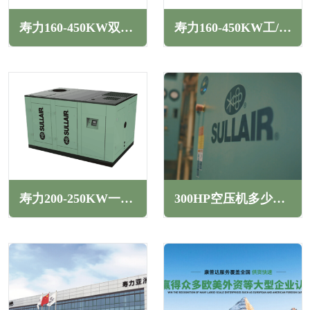
寿力160-450KW双级压缩工/变频干式无油螺杆空压机DS系列
寿力160-450KW工/变频干式低压无油螺杆空压机DS系列
寿力200-250KW一级能效双级压缩变频螺杆空压机TH系列
300HP空压机多少千瓦(300HP空压机产气量多少立方)