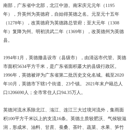
南部，广东省中北部，北江中游。南宋庆元元年（1195
年），升英州为英德府，自始得英德之名。元至元十五年
（1278年），改英德府为英德路总管府；至大元年（1308
年）复降为州。明初洪武二年（1369年），改英德州为英德
县。
1994年1月，英德撤县设市（县级市），由清远市代管。英德
市面积5634平方千米，是广东省面积蕞大的县级行政区。
1996年，英德被评为广东省第二批历史文化名城。截至2020
年10月，英德市下辖1个街道、23个镇。 2021年末户籍总人
口1206690人；全市常住人口94.35万人。
英德河流水系除北江、滃江、连江三大过境河流外，集雨面
积100平方千米以上的支流16条。英德土质较肥沃、气候较滋
润，形成米、油料、甘蔗、蚕桑、茶叶、蔬菜、水果、笋竹