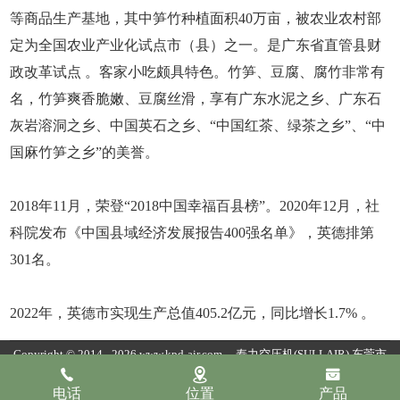
等商品生产基地，其中笋竹种植面积40万亩，被农业农村部
定为全国农业产业化试点市（县）之一。是广东省直管县财
政改革试点 。客家小吃颇具特色。竹笋、豆腐、腐竹非常有
名，竹笋爽香脆嫩、豆腐丝滑，享有广东水泥之乡、广东石
灰岩溶洞之乡、中国英石之乡、“中国红茶、绿茶之乡”、“中
国麻竹笋之乡”的美誉。
2018年11月，荣登“2018中国幸福百县榜”。2020年12月，社
科院发布《中国县域经济发展报告400强名单》，英德排第
301名。
2022年，英德市实现生产总值405.2亿元，同比增长1.7% 。
Copyright © 2014 - 2026 www.kpd-air.com
寿力空压机(SULLAIR)
东莞市
康普达节能科技有限公司版权所有
粤ICP备19154118号
粤公网安备
电话
位置
产品