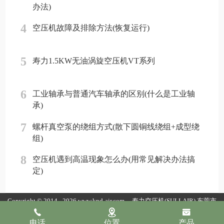
办法)
4
空压机故障及排除方法(恢复运行)
5
寿力1.5KW无油涡旋空压机VT系列
6
工业轴承与普通汽车轴承的区别(什么是工业轴
承)
7
螺杆真空泵的绕组方式(散下圆铜线绕组+成型绕
组)
8
空压机遇到高温现象怎么办(用常见解决办法搞
定)
Copyright © 2014 - 2026 www.kpd-air.com
寿力空压机(SULLAIR)
东莞市
康普达节能科技有限公司版权所有
粤ICP备19154118号
粤公网安备
电话
位置
产品