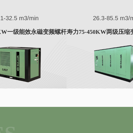
.3-85.5 m3/min
0.16-3.78 m3/
50KW两级压缩变频螺杆空压
寿力1.5-33KW无油涡
机TS系列
列