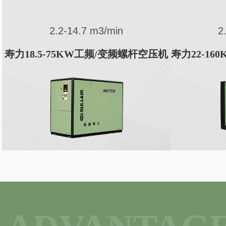
2.1-32.5 m3/min
26
寿力22-160KW一级能效永磁变频螺杆
寿力75-4
空压机LH系列