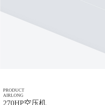
PRODUCT
AIRLONG
270HP空压机