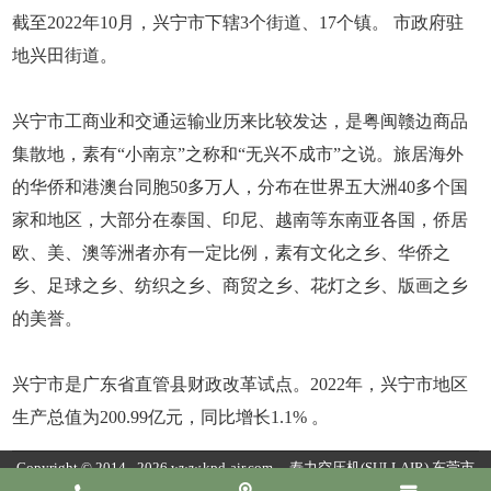
截至2022年10月，兴宁市下辖3个街道、17个镇。 市政府驻
地兴田街道。
兴宁市工商业和交通运输业历来比较发达，是粤闽赣边商品
集散地，素有“小南京”之称和“无兴不成市”之说。旅居海外
的华侨和港澳台同胞50多万人，分布在世界五大洲40多个国
家和地区，大部分在泰国、印尼、越南等东南亚各国，侨居
欧、美、澳等洲者亦有一定比例，素有文化之乡、华侨之
乡、足球之乡、纺织之乡、商贸之乡、花灯之乡、版画之乡
的美誉。
兴宁市是广东省直管县财政改革试点。2022年，兴宁市地区
生产总值为200.99亿元，同比增长1.1% 。
Copyright © 2014 - 2026 www.kpd-air.com
寿力空压机(SULLAIR)
东莞市