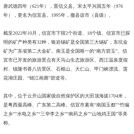
唐武德四年（621年），置信义县。宋太平兴国五年（976
年），更名为信宜县。1995年，撤县设市（县级）。
截至2022年10月，信宜市下辖2个街道、18个镇。信宜市已探
明的矿产种类有32种，银岩锡矿是全国第三大锡矿，东坑金
矿为广东省第二大金矿。南玉是全国唯一的“南方碧玉”。信
宜市已开发的旅游景点有天马山生态旅游区、西江温泉度假
村、镇隆书香八坊景区、石根山、大仁山、甲门峡漂流、莲
花湖庄园、“锦江画廊”碧道等。
其中，位于云开山国家级自然保护区的大田顶海拔1704米，
是粤西最高峰、广东第二高峰。信宜市素有“南国玉都”“竹编
之乡”“水电之乡”“三华李之乡”“南药之乡”“山地鸡王国”等美
称。