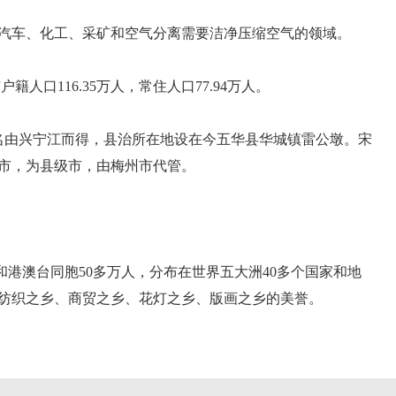
汽车、化工、采矿和空气分离需要洁净压缩空气的领域。
人口116.35万人，常住人口77.94万人。
名由兴宁江而得，县治所在地设在今五华县华城镇雷公墩。宋
设市，为县级市，由梅州市代管。
港澳台同胞50多万人，分布在世界五大洲40多个国家和地
纺织之乡、商贸之乡、花灯之乡、版画之乡的美誉。