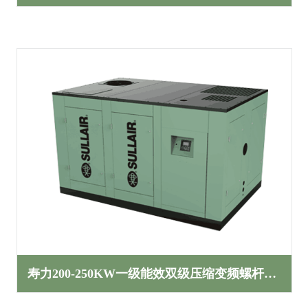
寿力200-250KW一级能效双级压缩变频螺杆空压机TH系列