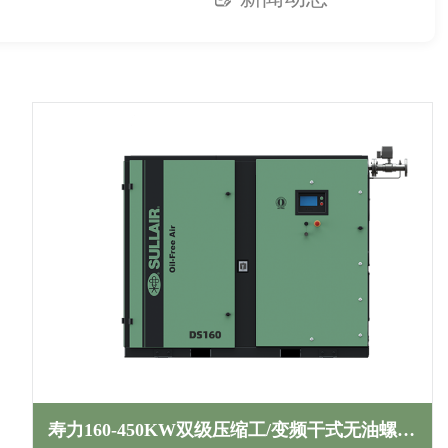
寿力160-450KW双级压缩工/变频干式无油螺杆空压机DS系列