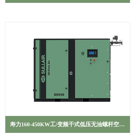
寿力160-450KW工/变频干式低压无油螺杆空压机DS系列