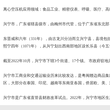
离心空压机应用领域：食品工业、精密仪表、呼吸、医疗、高
兴宁市，广东省辖县级市，由梅州市代管，位于广东省东北部，东江、
东晋咸和六年（331年），由古龙川分治而立兴宁县，县境
熙宁四年（1071年），从兴宁划出西南部地区设长乐县（今五
截至2022年10月，兴宁市下辖3个街道、17个镇。 市政府驻
兴宁市工商业和交通运输业历来比较发达，是粤闽赣边商品集散
区，大部分在泰国、印尼、越南等东南亚各国，侨居欧、美、
兴宁市是广东省直管县财政改革试点。2022年，兴宁市地区生产总值