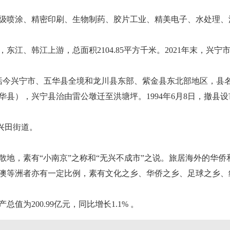
级喷涂、精密印刷、生物制药、胶片工业、精美电子、水处理、
韩江上游，总面积2104.85平方千米。2021年末，兴宁市户籍
包括今兴宁市、五华县全境和龙川县东部、紫金县东北部地区，县
华县），兴宁县治由雷公墩迁至洪塘坪。1994年6月8日，撤县
地兴田街道。
地，素有“小南京”之称和“无兴不成市”之说。旅居海外的华侨和
澳等洲者亦有一定比例，素有文化之乡、华侨之乡、足球之乡、
为200.99亿元，同比增长1.1% 。