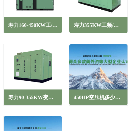
寿力160-450KW工/变频干式低压无油螺杆空压机DS系列
寿力355KW工频/变频二级压缩螺杆空压机TS系列
寿力90-355KW变频螺杆空压机LS系列
450HP空压机多少千瓦(450HP空压机产气量多少立方)