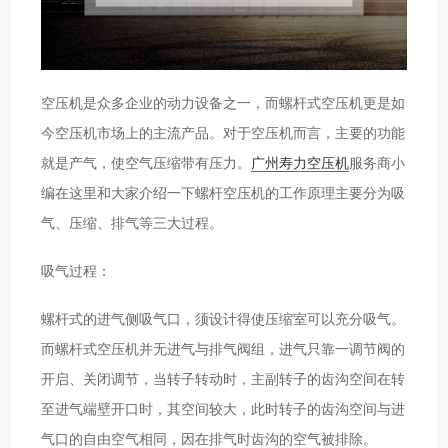
空压机是众多企业的动力设备之一，而螺杆式空压机更是如
今空压机市场上的主流产品。对于空压机而言，主要的功能
就是产气，使空气压缩带有压力。
广州寿力空压机
服务商小
编在这里和大家介绍一下螺杆空压机的工作原理主要分为吸
气、压缩、排气等三大过程。
吸气过程：
螺杆式的进气侧吸气口，须设计得使压缩室可以充分吸气。
而螺杆式空压机并无进气与排气阀组，进气只靠一调节阀的
开启、关闭调节，当转子转动时，主副转子的齿沟空间在转
至进气端壁开口时，其空间较大，此时转子的齿沟空间与进
气口的自由空气相同，因在排气时齿沟的空气被排除。