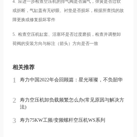
4. 应进一步检查空压机的排气阀是否漏气，弹簧是否过软
或折断，气缸盖有无砂眼、衬垫是否损坏，根据所查找的故
障更换或修复损坏零件
5. 检查空压机缸套、活塞环是否过度磨损，检查并调整卸
荷阀的安装方向与标注（箭头）方向是否一致
相关推荐
1
寿力中国2022年会回顾篇：星光璀璨，不负韶华
2
寿力空压机卸负载频繁怎么办(常见原因与解决方
法)
3
寿力75KW工频/变频螺杆空压机WS系列