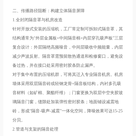
二、传播路径阻断：构建立体隔音屏障
1.全封闭隔音罩与机房改造
针对开放式安装的压缩机，工厂常定制可拆卸式隔音罩，其
结构通常为“外层金属板+中间隔音棉+内层穿孔吸声板”三层
复合设计：外层隔绝高频噪音，中间层吸收中频能量，内层
减少声波反射。隔音罩需预留散热通道和检修窗口，避免设
备过热，并在接口处采用密封胶条防止漏声。
对于集中布置的压缩机群，可将其迁入专业隔音机房。机房
墙体采用双层隔音砖或轻钢龙骨+隔音板结构，内衬多孔吸
音材料（如矿棉、聚酯纤维）；门窗更换为双层中空夹胶玻
璃隔音门窗，缝隙处加装弹性密封胶条；地面铺设减震地
砖，形成“隔音-吸声-减震”一体化空间，降噪效果可达15-25
分贝。
2.管道与支架的隔音处理