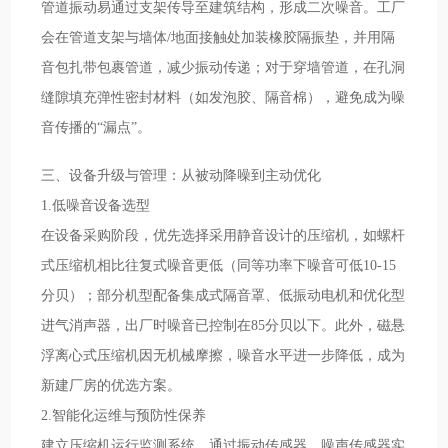
管道振动易通过支架传导至建筑结构，形成二次噪音。工厂
会在管道支架与墙体/地面接触处加装橡胶隔振垫，并用隔
音包扎带包裹管道，减少振动传递；对于穿墙管道，在孔洞
缝隙填充弹性密封材料（如发泡胶、隔音棉），避免成为噪
音传播的“漏点”。
三、设备升级与管理：从被动降噪到主动优化
1.低噪音设备选型
在设备采购阶段，优先选择采用静音设计的压缩机，如螺杆
式压缩机相比往复式噪音更低（同等功率下噪音可低10-15
分贝）；部分机型配备集成式隔音罩、低振动电机和优化型
进气消声器，出厂时噪音已控制在85分贝以下。此外，磁悬
浮离心式压缩机因无机械摩擦，噪音水平进一步降低，成为
新建厂房的优选方案。
2.智能化运维与预防性保养
建立压缩机运行监测系统，通过振动传感器、噪声传感器实