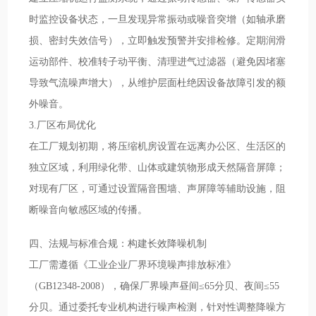
时监控设备状态，一旦发现异常振动或噪音突增（如轴承磨
损、密封失效信号），立即触发预警并安排检修。定期润滑
运动部件、校准转子动平衡、清理进气过滤器（避免因堵塞
导致气流噪声增大），从维护层面杜绝因设备故障引发的额
外噪音。
3.厂区布局优化
在工厂规划初期，将压缩机房设置在远离办公区、生活区的
独立区域，利用绿化带、山体或建筑物形成天然隔音屏障；
对现有厂区，可通过设置隔音围墙、声屏障等辅助设施，阻
断噪音向敏感区域的传播。
四、法规与标准合规：构建长效降噪机制
工厂需遵循《工业企业厂界环境噪声排放标准》
（GB12348-2008），确保厂界噪声昼间≤65分贝、夜间≤55
分贝。通过委托专业机构进行噪声检测，针对性调整降噪方