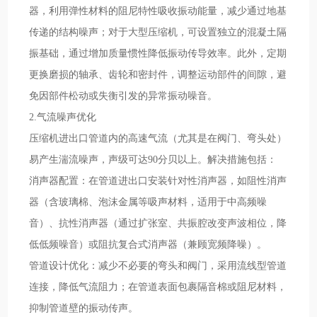
器，利用弹性材料的阻尼特性吸收振动能量，减少通过地基
传递的结构噪声；对于大型压缩机，可设置独立的混凝土隔
振基础，通过增加质量惯性降低振动传导效率。此外，定期
更换磨损的轴承、齿轮和密封件，调整运动部件的间隙，避
免因部件松动或失衡引发的异常振动噪音。
2.气流噪声优化
压缩机进出口管道内的高速气流（尤其是在阀门、弯头处）
易产生湍流噪声，声级可达90分贝以上。解决措施包括：
消声器配置：在管道进出口安装针对性消声器，如阻性消声
器（含玻璃棉、泡沫金属等吸声材料，适用于中高频噪
音）、抗性消声器（通过扩张室、共振腔改变声波相位，降
低低频噪音）或阻抗复合式消声器（兼顾宽频降噪）。
管道设计优化：减少不必要的弯头和阀门，采用流线型管道
连接，降低气流阻力；在管道表面包裹隔音棉或阻尼材料，
抑制管道壁的振动传声。