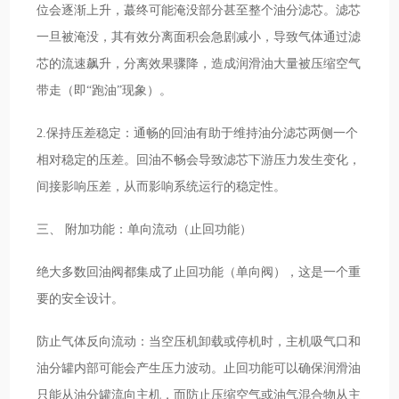
位会逐渐上升，蕞终可能淹没部分甚至整个油分滤芯。滤芯
一旦被淹没，其有效分离面积会急剧减小，导致气体通过滤
芯的流速飙升，分离效果骤降，造成润滑油大量被压缩空气
带走（即“跑油”现象）。
2.保持压差稳定：通畅的回油有助于维持油分滤芯两侧一个
相对稳定的压差。回油不畅会导致滤芯下游压力发生变化，
间接影响压差，从而影响系统运行的稳定性。
三、 附加功能：单向流动（止回功能）
绝大多数回油阀都集成了止回功能（单向阀），这是一个重
要的安全设计。
防止气体反向流动：当空压机卸载或停机时，主机吸气口和
油分罐内部可能会产生压力波动。止回功能可以确保润滑油
只能从油分罐流向主机，而防止压缩空气或油气混合物从主