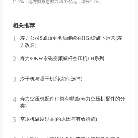
11.7%；地方财政总财力46.35亿元，增长1.7%。
相关推荐
1
寿力公司Sullair更名后继续在HGAP旗下运营(寿
力改名)
2
寿力90KW永磁变频螺杆空压机LH系列
3
冷干机与吸干机(该如何选择)
4
寿力空压机配件种类有哪些(寿力空压机配件的分
类)
5
空压机温度过高(的原因与有效措施)