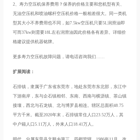
2、寿力空压机保养费用？保养的价格主要和您机型有关、
无油空压机和喷油螺杆空压机价格一般相差很大。同一类机
型其大小不养费用也不同，如7.5kw空压机只要5L润滑油即
可而37kw则需要18L左右润滑油因此价格各有差异。详细价
格建议提供机器铭牌。
更多寿力空压机故障问题，请电话咨询我们……
扩展阅读：
石排镇，隶属于广东省东莞市，地处东莞市东北部，东江中
下游南岸，东与企石镇相邻、东南、西南与横沥镇、茶山镇
接壤，西北与石龙镇、北与博罗县相连。辖区总面积48.75
平方千米。截至2020年末，石排镇常住人口23.52万人，其
中户籍人口5.11万人，外来人口18.41万人。
明代，分属东莞县文顺乡第三、四都管辖。1986年11月，改