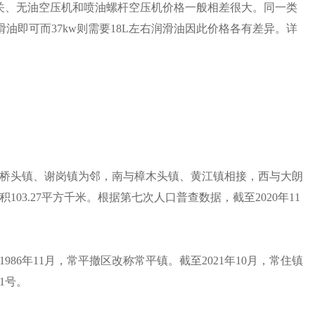
关、无油空压机和喷油螺杆空压机价格一般相差很大。同一类
滑油即可而37kw则需要18L左右润滑油因此价格各有差异。详
桥头镇、谢岗镇为邻，南与樟木头镇、黄江镇相接，西与大朗
03.27平方千米。根据第七次人口普查数据，截至2020年11
86年11月，常平撤区改称常平镇。截至2021年10月，常住镇
1号。