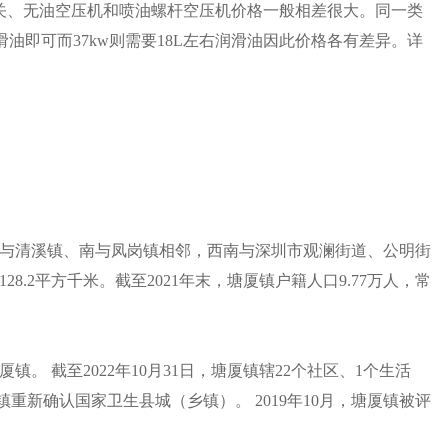
关、无油空压机和喷油螺杆空压机价格一般相差很大。同一类
滑油即可而37kw则需要18L左右润滑油因此价格各有差异。详
与清溪镇、南与凤岗镇相邻，西南与深圳市观澜街道、公明街
.2平方千米。截至2021年末，塘厦镇户籍人口9.77万人，常
镇。 截至2022年10月31日，塘厦镇辖22个社区、1个生活
镇重新确认国家卫生县城（乡镇）。 2019年10月，塘厦镇被评