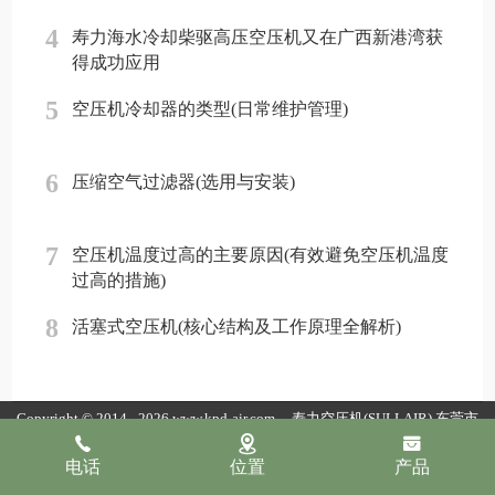
4
寿力海水冷却柴驱高压空压机又在广西新港湾获
得成功应用
5
空压机冷却器的类型(日常维护管理)
6
压缩空气过滤器(选用与安装)
7
空压机温度过高的主要原因(有效避免空压机温度
过高的措施)
8
活塞式空压机(核心结构及工作原理全解析)
Copyright © 2014 - 2026 www.kpd-air.com
寿力空压机(SULLAIR)
东莞市
康普达节能科技有限公司版权所有
粤ICP备19154118号
粤公网安备
电话
位置
产品
44190002007796