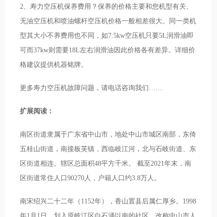
2、寿力空压机保养费用？保养的价格主要和您机型有关、
无油空压机和喷油螺杆空压机价格一般相差很大。同一类机
型其大小不养费用也不同，如7.5kw空压机只要5L润滑油即
可而37kw则需要18L左右润滑油因此价格各有差异。详细价
格建议提供机器铭牌。
更多寿力空压机故障问题，请电话咨询我们……
扩展阅读：
南区街道隶属于广东省中山市，地处中山市城区南部，东倚
五桂山街道，南接板芙镇，西临岐江河，北与石岐街道、东
区街道相连。辖区总面积48平方千米。 截至2021年末，南
区街道常住人口90270人，户籍人口约3.8万人。
南宋绍兴二十二年（1152年），香山置县后属仁厚乡。1998
年1月1日，划入原岐江区白石涌以南的社区，改称中山市人