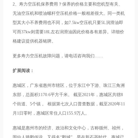
2、寿力空压机保养费用？保养的价格主要和您机型有关、
无油空压机和喷油螺杆空压机价格一般相差很大。同一类机
型其大小不养费用也不同，如7.5kw空压机只要5L润滑油即
可而37kw则需要18L左右润滑油因此价格各有差异。详细价
格建议提供机器铭牌。
更多寿力空压机故障问题，请电话咨询我们……
扩展阅读：
惠城区，广东省惠州市辖区，位于东江中下游、珠江三角洲
东部，总面积1170.6平方千米。 截至2021年，惠城区共辖8
个街道、5个镇 。 根据第七次人口普查数据，截至2020年11
月1日零时，惠城区常住人口155.9万人。
惠城是惠州市的经济、政治和文化中心，古称循州、祯州，
因仙人骑鹅传说，又得名“鹅城”。早在新石器时代，惠城已