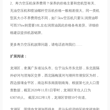
2、寿力空压机保养费用？保养的价格主要和您机型有关、
无油空压机和喷油螺杆空压机价格一般相差很大。同一类机
型其大小不养费用也不同，如7.5kw空压机只要5L润滑油即
可而37kw则需要18L左右润滑油因此价格各有差异。详细价
格建议提供机器铭牌。
更多寿力空压机故障问题，请电话咨询我们……
扩展阅读：
龙湖区，隶属广东省汕头市。位于汕头市东北部，东北面隔
外砂河与澄海区交界，西北隔梅溪河与潮州市潮安区为邻，
西边接壤金平区，南边和东南面朝南海。根据第七次人口普
查数据，截至2020年11月1日零时，龙湖区常住人口为
630749人。 截至2022年1月，龙湖区管辖10个街道。
龙湖区，因境内龙湖沟而得名，是汕头经济特区的发祥地和