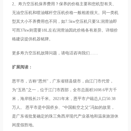
2、寿力空压机保养费用？保养的价格主要和您机型有关、
无油空压机和喷油螺杆空压机价格一般相差很大。同一类机
型其大小不养费用也不同，如7.5kw空压机只要5L润滑油即
可而37kw则需要18L左右润滑油因此价格各有差异。详细价
格建议提供机器铭牌。
更多寿力空压机故障问题，请电话咨询我们……
扩展阅读：
恩平市，古称“恩州”，广东省辖县级市，由江门市代管，
为“五邑”之一，位于江门市西部，全市总面积1698.6平方千
米，海岸线长21千米。2021年末，恩平市户籍总人口50.38
万人。 恩平市是中国侨乡、“中国航空之父”冯如的故里，
是广东省批复确定的珠三角西岸现代产业基地和温泉旅游休
闲度假胜地。