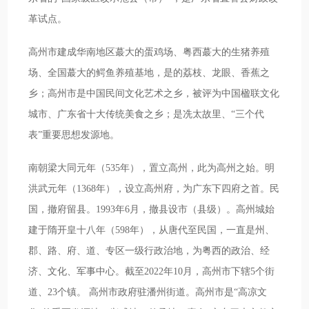
革试点。
高州市建成华南地区蕞大的蛋鸡场、粤西蕞大的生猪养殖
场、全国蕞大的鳄鱼养殖基地，是的荔枝、龙眼、香蕉之
乡；高州市是中国民间文化艺术之乡，被评为中国楹联文化
城市、广东省十大传统美食之乡；是冼太故里、“三个代
表”重要思想发源地。
南朝梁大同元年（535年），置立高州，此为高州之始。明
洪武元年（1368年），设立高州府，为广东下四府之首。民
国，撤府留县。1993年6月，撤县设市（县级）。高州城始
建于隋开皇十八年（598年），从唐代至民国，一直是州、
郡、路、府、道、专区一级行政治地，为粤西的政治、经
济、文化、军事中心。截至2022年10月，高州市下辖5个街
道、23个镇。 高州市政府驻潘州街道。高州市是“高凉文