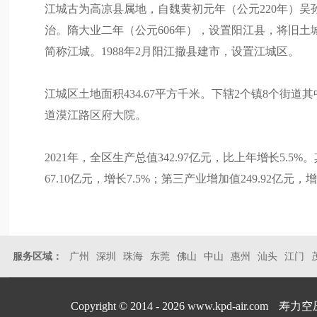
江城古为高凉县属地，自魏黄初元年（公元220年）吴
治。隋大业二年（公元606年），设置阳江县，将旧
简称江城。1988年2月阳江撤县建市，设置江城区。
江城区土地面积434.67平方千米。下辖2个镇8个街
道漠江路区府大院。
2021年，全区生产总值342.97亿元，比上年增长5.5%
67.10亿元，增长7.5%；第三产业增加值249.92亿元，增长
服务区域：
广州
深圳
珠海
东莞
佛山
中山
惠州
汕头
江门
Copyright © 2014 - 2026 www.kpd-air.com
寿力空压