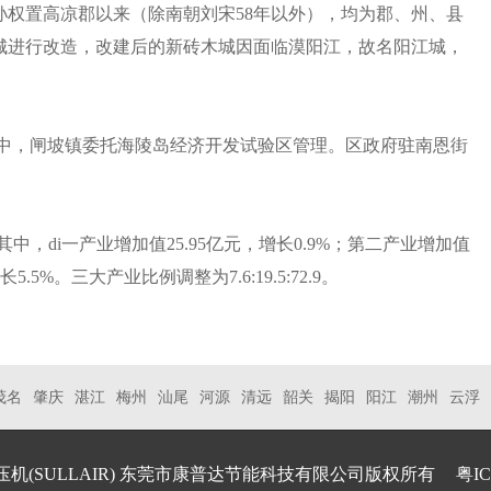
孙权置高凉郡以来（除南朝刘宋58年以外），均为郡、州、县
土城进行改造，改建后的新砖木城因面临漠阳江，故名阳江城，
道其中，闸坡镇委托海陵岛经济开发试验区管理。区政府驻南恩街
。其中，di一产业增加值25.95亿元，增长0.9%；第二产业增加值
5.5%。三大产业比例调整为7.6:19.5:72.9。
茂名
肇庆
湛江
梅州
汕尾
河源
清远
韶关
揭阳
阳江
潮州
云浮
机(SULLAIR)
东莞市康普达节能科技有限公司版权所有
粤IC