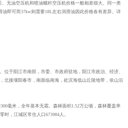
关、无油空压机和喷油螺杆空压机价格一般相差很大。同一类
滑油即可而37kw则需要18L左右润滑油因此价格各有差异。详
。位于阳江市南部，市委、市政府驻地，阳江市政治、经济、
，北接壤阳春市，南面临南海，处滨海低山丘陵地带，依山沿
300毫米，全年基本无霜。森林面积1.52万公顷，森林覆盖率
日零时，江城区常住人口673984人。