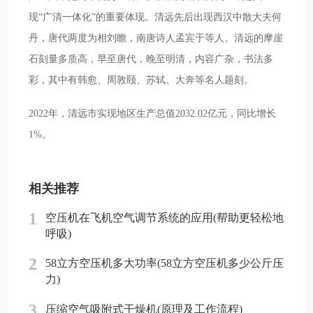
现“广清一体化”的重要体现。清远先后出现西汉中散大夫何
丹，唐代两度为相刘瞻，南唐诗人孟宾于等人。清远的摩崖
石刻量多质高，早至唐代，晚至明清，内容广杂，书法多
彩，其中有韩愈、周敦颐、苏轼、大奔等名人题刻。
2022年，清远市实现地区生产总值2032.02亿元，同比增长
1%。
相关推荐
1
空压机在飞机空气调节系统的应用(帮助更轻松地
呼吸)
2
58立方空压机多大功率(58立方空压机多少公斤压
力)
3
压缩空气吸附式干燥机(原理及工作流程)