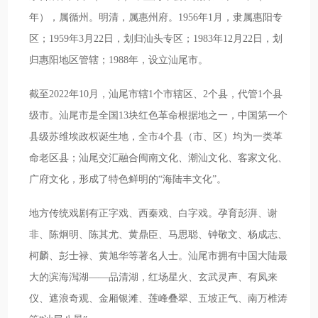
年），属循州。明清，属惠州府。1956年1月，隶属惠阳专
区；1959年3月22日，划归汕头专区；1983年12月22日，划
归惠阳地区管辖；1988年，设立汕尾市。
截至2022年10月，汕尾市辖1个市辖区、2个县，代管1个县
级市。汕尾市是全国13块红色革命根据地之一，中国第一个
县级苏维埃政权诞生地，全市4个县（市、区）均为一类革
命老区县；汕尾交汇融合闽南文化、潮汕文化、客家文化、
广府文化，形成了特色鲜明的“海陆丰文化”。
地方传统戏剧有正字戏、西秦戏、白字戏。孕育彭湃、谢
非、陈炯明、陈其尤、黄鼎臣、马思聪、钟敬文、杨成志、
柯麟、彭士禄、黄旭华等著名人士。汕尾市拥有中国大陆最
大的滨海澙湖——品清湖，红场星火、玄武灵声、有凤来
仪、遮浪奇观、金厢银滩、莲峰叠翠、五坡正气、南万椎涛