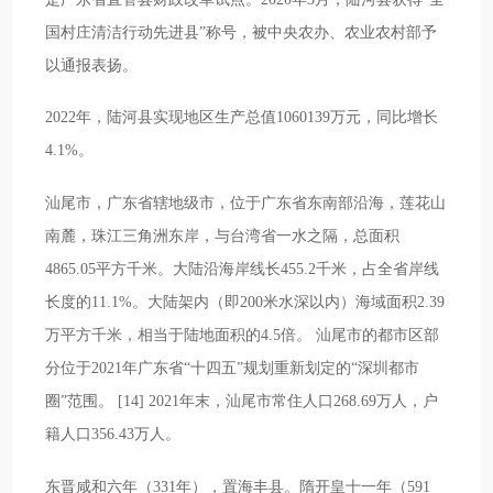
国村庄清洁行动先进县”称号，被中央农办、农业农村部予
以通报表扬。
2022年，陆河县实现地区生产总值1060139万元，同比增长
4.1%。
汕尾市，广东省辖地级市，位于广东省东南部沿海，莲花山
南麓，珠江三角洲东岸，与台湾省一水之隔，总面积
4865.05平方千米。大陆沿海岸线长455.2千米，占全省岸线
长度的11.1%。大陆架内（即200米水深以内）海域面积2.39
万平方千米，相当于陆地面积的4.5倍。 汕尾市的都市区部
分位于2021年广东省“十四五”规划重新划定的“深圳都市
圈”范围。 [14] 2021年末，汕尾市常住人口268.69万人，户
籍人口356.43万人。
东晋咸和六年（331年），置海丰县。隋开皇十一年（591