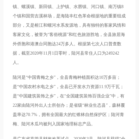
镇、螺溪镇、新田镇、上护镇、水唇镇、河口镇、南万镇8
个镇和国营吉溪林场，是海陆丰红色革命根据地的重要组成
部分，又是榕江和螺河水系发源地，具有独特的客家风情和
客家文化，被誉为“客俗桃源”和红色旅游胜地，全县旅居海
外侨胞和港澳台同胞达24万多人。根据第七次人口普查数
据，截至2020年11月1日零时，陆河县常住人口为249242
人。
陆河是“中国青梅之乡”，全县青梅种植面积达10万多亩；
是“中国农村水电之乡”，全县已开发水力资源11.9万千瓦；
是“中国建筑装饰之乡”，在“全国建筑装饰百强企业”中，有
22家由陆河外出人士所创办；是省级“林业生态县”，森林覆
盖率达70.7%，拥有全国最大的红锥林自然保护区；陆河青
梅、陆河木瓜均被列入国家地理标志产品。
是广东省直管县财政改革试点。2020年3月，陆河县获得“全