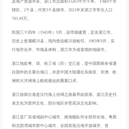
及海产资源丰富。湛江市总面积13263平方千米。下辖4个市
辖区、2个县，代管3个县级市。2021年末湛江市常住人口
703.09万。
民国三十四年（1945年）9月，设市级建置，定名湛江市。
历史上曾属椹川县，境内曾设椹川巡检司。1983年9月，实
行地市合并、市领县体制，湛江市为省直辖的地级市。
湛江地处粤、琼、桂三省（区）交汇处，是中国西南各省通
往国外的主要出海口，亦是中国大陆通往东南亚、非洲、欧
洲和大洋洲海上航程最短的重要口岸。
湛江徐闻古港是汉代海上丝绸之路最早始发港。湛江历史代
表文化为雷州文化，部分地区亦受高凉文化影响。
湛江是广东省域副中心城市、南海舰队司令部所在地，粤西
和北部湾城市群中心城市、全国首批沿海开放城市、首