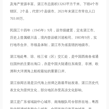
及海产资源丰富。湛江市总面积13263平方千米。下辖4个市
辖区、2个县，代管3个县级市。2021年末湛江市常住人口
703.09万。
民国三十四年（1945年）9月，设市级建置，定名湛江市。
历史上曾属椹川县，境内曾设椹川巡检司。1983年9月，实
行地市合并、市领县体制，湛江市为省直辖的地级市。
湛江地处粤、琼、桂三省（区）交汇处，是中国西南各省通
往国外的主要出海口，亦是中国大陆通往东南亚、非洲、欧
洲和大洋洲海上航程最短的重要口岸。
湛江徐闻古港是汉代海上丝绸之路最早始发港。湛江历史代
表文化为雷州文化，部分地区亦受高凉文化影响。
湛江是广东省域副中心城市、南海舰队司令部所在地，粤西