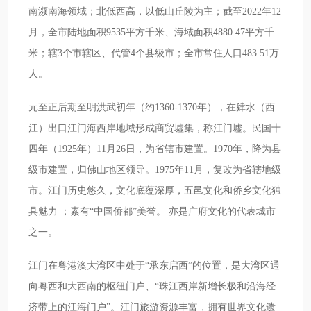
南濒南海领域；北低西高，以低山丘陵为主；截至2022年12
月，全市陆地面积9535平方千米、海域面积4880.47平方千
米；辖3个市辖区、代管4个县级市；全市常住人口483.51万
人。
元至正后期至明洪武初年（约1360-1370年），在肄水（西
江）出口江门海西岸地域形成商贸墟集，称江门墟。民国十
四年（1925年）11月26日，为省辖市建置。1970年，降为县
级市建置，归佛山地区领导。1975年11月，复改为省辖地级
市。江门历史悠久，文化底蕴深厚，五邑文化和侨乡文化独
具魅力 ；素有“中国侨都”美誉。 亦是广府文化的代表城市
之一。
江门在粤港澳大湾区中处于“承东启西”的位置，是大湾区通
向粤西和大西南的枢纽门户、“珠江西岸新增长极和沿海经
济带上的江海门户”。江门旅游资源丰富，拥有世界文化遗