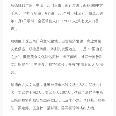
顺德毗邻广州、中山、江门三市，南近港澳；面积806平方
千米，下辖4个街道、6个镇，205个村（社区）。截至2020
年11月1日零时，全区常住人口3229090人(第七次人口普
查)。
顺德位于珠三角广府文化腹地，自古经济发达，商业繁荣，
文教鼎盛。顺德是粤曲、粤剧的发源地之一，是“中国曲艺
之乡”。顺德美食文化源远流长，天下闻名，被联合国教科
文组织授予“世界美食之都”的称号，并有“中国厨师之乡”美
誉。
顺德自古人文昌盛，北宋至清末出过文状元3名，武状元1
名，文武进士762人，文武举人2397人；孕育了清代诗书画
三绝的黎简和画坛怪杰苏仁山，以及李小龙、李兆基、郑裕
彤、罗定邦、伍宜孙、梁銶琚、陈冯富珍等杰出人物。