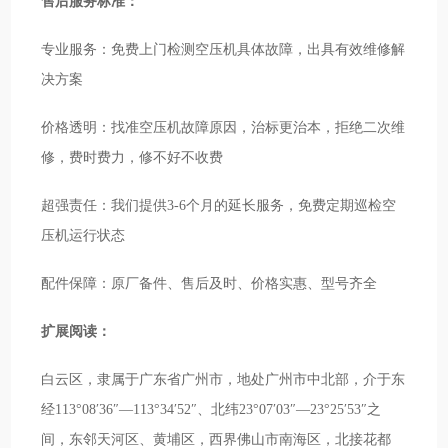
售后服务标准：
专业服务：免费上门检测空压机具体故障，出具有效维修解
决方案
价格透明：找准空压机故障原因，治标更治本，拒绝二次维
修，费时费力，修不好不收费
超强责任：我们提供3-6个月的延长服务，免费定期巡检空
压机运行状态
配件保障：原厂备件、售后及时、价格实惠、型号齐全
扩展阅读：
白云区，隶属于广东省广州市，地处广州市中北部，介于东
经113°08′36″—113°34′52″、北纬23°07′03″—23°25′53″之
间，东邻天河区、黄埔区，西界佛山市南海区，北接花都