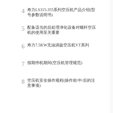
4
寿力LS315-355系列空压机产品介绍(型
号参数说明书)
5
配备适当的后处理净化设备对螺杆空压
机的使用至关重要
6
寿力7.5KW无油涡旋空压机VT系列
7
假期停机期间(空压机管理规范)
8
空压机安全操作规程(操作前/中/后的注
意事项)