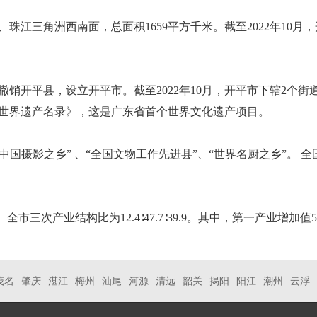
角洲西南面，总面积1659平方千米。截至2022年10月，开平市
，撤销开平县，设立开平市。截至2022年10月，开平市下辖2个街
《世界遗产名录》，这是广东省首个世界文化遗产项目。
“中国摄影之乡” 、“全国文物工作先进县”、“世界名厨之乡”。
全市三次产业结构比为12.4∶47.7∶39.9。其中，第一产业增加值5
茂名
肇庆
湛江
梅州
汕尾
河源
清远
韶关
揭阳
阳江
潮州
云浮