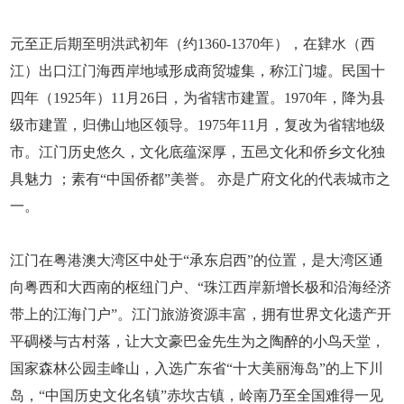
元至正后期至明洪武初年（约1360-1370年），在肄水（西
江）出口江门海西岸地域形成商贸墟集，称江门墟。民国十
四年（1925年）11月26日，为省辖市建置。1970年，降为县
级市建置，归佛山地区领导。1975年11月，复改为省辖地级
市。江门历史悠久，文化底蕴深厚，五邑文化和侨乡文化独
具魅力 ；素有“中国侨都”美誉。 亦是广府文化的代表城市之
一。
江门在粤港澳大湾区中处于“承东启西”的位置，是大湾区通
向粤西和大西南的枢纽门户、“珠江西岸新增长极和沿海经济
带上的江海门户”。江门旅游资源丰富，拥有世界文化遗产开
平碉楼与古村落，让大文豪巴金先生为之陶醉的小鸟天堂，
国家森林公园圭峰山，入选广东省“十大美丽海岛”的上下川
岛，“中国历史文化名镇”赤坎古镇，岭南乃至全国难得一见