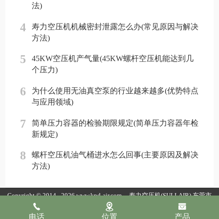
法)
4
寿力空压机机械密封泄露怎么办(常见原因与解决
方法)
5
45KW空压机产气量(45KW螺杆空压机能达到几
个压力)
6
为什么使用无油真空泵的行业越来越多(优势特点
与应用领域)
7
简单压力容器的检验期限规定(简单压力容器年检
新规定)
8
螺杆空压机油气桶进水怎么回事(主要原因及解决
方法)
Copyright © 2014 - 2026 www.kpd-air.com
寿力空压机(SULLAIR)
东莞市
康普达节能科技有限公司版权所有
粤ICP备19154118号
粤公网安备
电话
位置
产品