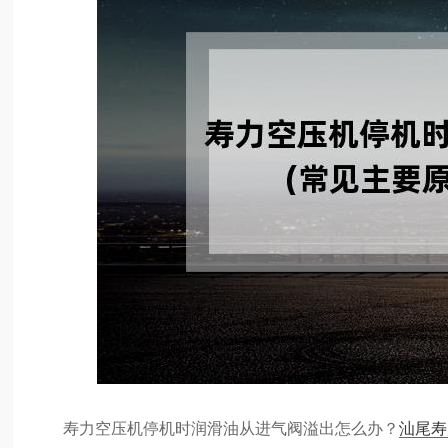
寿力空压机停机时润滑油从进气阀溢出怎么办？
汕尾寿