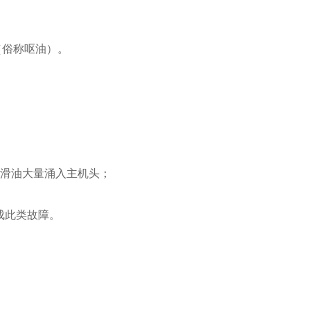
（俗称呕油）。
润滑油大量涌入主机头；
成此类故障。