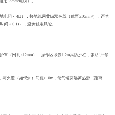
组用35mm²电缆）。
电阻＜4Ω），接地线用黄绿双色线（截面≥10mm²），严禁
时间＜0.1s），避免触电风险。
（网孔≤12mm），操作区域设1.2m高防护栏，张贴“严禁
），与火源（如锅炉）间距≥10m，储气罐需远离热源（距离