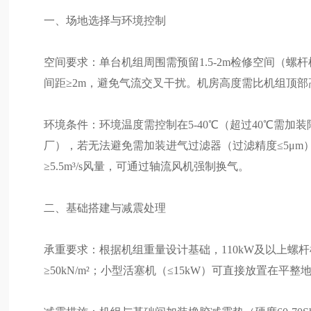
一、场地选择与环境控制
空间要求：单台机组周围需预留1.5-2m检修空间（
间距≥2m，避免气流交叉干扰。机房高度需比机组顶部高
环境条件：环境温度需控制在5-40℃（超过40℃需加
厂），若无法避免需加装进气过滤器（过滤精度≤5μm）。通风
≥5.5m³/s风量，可通过轴流风机强制换气。
二、基础搭建与减震处理
承重要求：根据机组重量设计基础，110kW及以上螺杆机
≥50kN/m²；小型活塞机（≤15kW）可直接放置在平