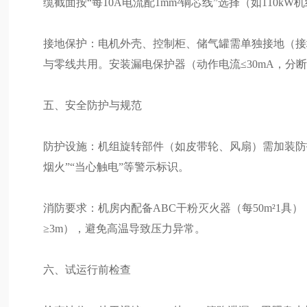
缆截面按“每10A电流配1mm²铜芯线”选择（如110kW机
接地保护：电机外壳、控制柜、储气罐需单独接地（接地
与零线共用。安装漏电保护器（动作电流≤30mA，分断
五、安全防护与规范
防护设施：机组旋转部件（如皮带轮、风扇）需加装防护罩
烟火”“当心触电”等警示标识。
消防要求：机房内配备ABC干粉灭火器（每50m²1具
≥3m），避免高温导致压力异常。
六、试运行前检查