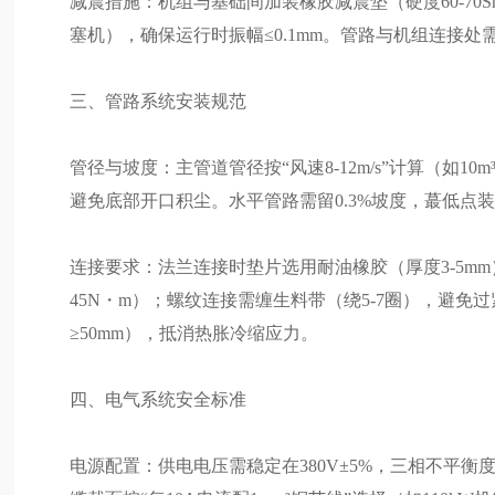
减震措施：机组与基础间加装橡胶减震垫（硬度60-70S
塞机），确保运行时振幅≤0.1mm。管路与机组连接处需
三、管路系统安装规范
管径与坡度：主管道管径按“风速8-12m/s”计算（如10
避免底部开口积尘。水平管路需留0.3%坡度，蕞低点
连接要求：法兰连接时垫片选用耐油橡胶（厚度3-5m
45N・m）；螺纹连接需缠生料带（绕5-7圈），避免
≥50mm），抵消热胀冷缩应力。
四、电气系统安全标准
电源配置：供电电压需稳定在380V±5%，三相不平衡度＜