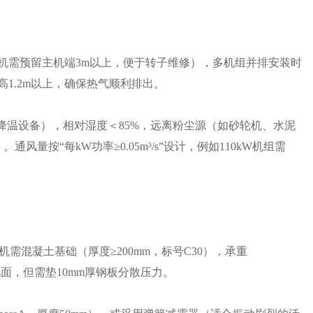
螺杆机需预留主机端3m以上，便于转子维修），多机组并排安装时
1.2m以上，确保热气顺利排出。
装降温设备），相对湿度＜85%，远离粉尘源（如砂轮机、水泥
量按“每kW功率≥0.05m³/s”设计，例如110kW机组需
需混凝土基础（厚度≥200mm，标号C30），承重
整地面，但需垫10mm厚钢板分散压力。