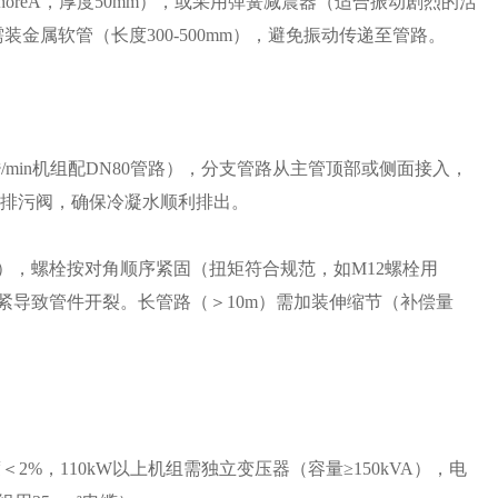
horeA，厚度50mm），或采用弹簧减震器（适合振动剧烈的活
装金属软管（长度300-500mm），避免振动传递至管路。
m³/min机组配DN80管路），分支管路从主管顶部或侧面接入，
装排污阀，确保冷凝水顺利排出。
m），螺栓按对角顺序紧固（扭矩符合规范，如M12螺栓用
过紧导致管件开裂。长管路（＞10m）需加装伸缩节（补偿量
2%，110kW以上机组需独立变压器（容量≥150kVA），电