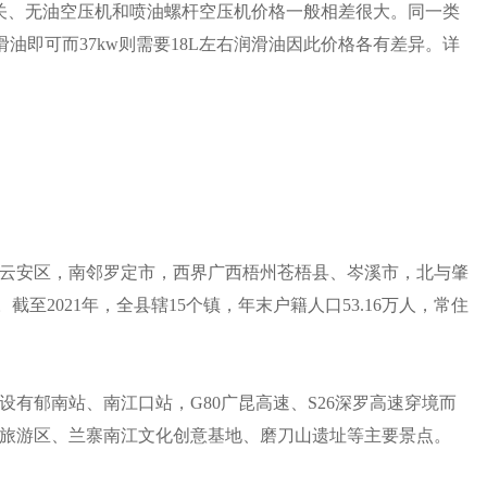
关、无油空压机和喷油螺杆空压机价格一般相差很大。同一类
滑油即可而37kw则需要18L左右润滑油因此价格各有差异。详
云安区，南邻罗定市，西界广西梧州苍梧县、岑溪市，北与肇
截至2021年，全县辖15个镇，年末户籍人口53.16万人，常住
有郁南站、南江口站，G80广昆高速、S26深罗高速穿境而
旅游区、兰寨南江文化创意基地、磨刀山遗址等主要景点。