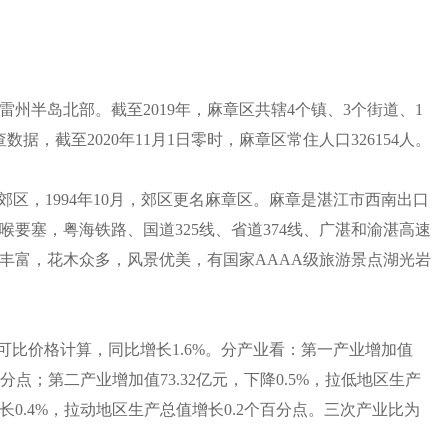
州半岛北部。截至2019年，麻章区共辖4个镇、3个街道、1
据，截至2020年11月1日零时，麻章区常住人口326154人。
郊区，1994年10月，郊区更名麻章区。麻章是湛江市西南出口
要塞，粤海铁路、国道325线、省道374线、广湛和渝湛高速
丰富，花木众多，风景优美，有国家AAAA级旅游景点湖光岩
元，按可比价格计算，同比增长1.6%。分产业看：第一产业增加值
个百分点；第二产业增加值73.32亿元，下降0.5%，拉低地区生产
增长0.4%，拉动地区生产总值增长0.2个百分点。三次产业比为