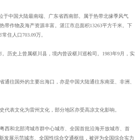
，位于中国大陆最南端、广东省西南部。属于热带北缘季风气
带作物及海产资源丰富。湛江市总面积13263平方千米。下
常住人口703.09万。
市。历史上曾属椹川县，境内曾设椹川巡检司。1983年9月，实
省通往国外的主要出海口，亦是中国大陆通往东南亚、非洲、
史代表文化为雷州文化，部分地区亦受高凉文化影响。
粤西和北部湾城市群中心城市、全国首批沿海开放城市、首
创新发展示范城市、全国性综合交通枢纽，被评为全国综合实力