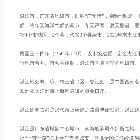
湛江市，广东省地级市，旧称“广州湾”，别称“港城”
候，终年受海洋气候的调节，冬无严寒，夏无酷暑，亚热
辖4个市辖区、2个县，代管3个县级市。2021年末湛江市
民国三十四年（1945年）9月，设市级建置，定名湛江
行地市合并、市领县体制，湛江市为省直辖的地级市。
湛江地处粤、琼、桂三省（区）交汇处，是中国西南各
欧洲和大洋洲海上航程最短的重要口岸。
湛江徐闻古港是汉代海上丝绸之路最早始发港。湛江历
湛江是广东省域副中心城市、南海舰队司令部所在地，
批“一带一路”海上合作支点城市、首批全国海洋经济