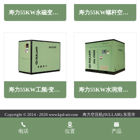
寿力55KW永磁变频螺杆空压机LH系列
寿力55KW螺杆空压机AS系列
寿力55KW工频/变频螺杆空压机WS系列
寿力55KW水润滑变频无油螺杆空压机GS系列
Copyright © 2014 - 2026 www.kpd-air.com
寿力空压机(SULLAIR)
东莞市
康普达节能科技有限公司版权所有
粤ICP备19154118号
粤公网安备
电话
位置
产品
44190002007796