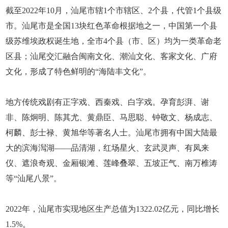
截至2022年10月，汕尾市辖1个市辖区、2个县，代管1个县级
市。汕尾市是全国13块红色革命根据地之一，中国第一个县
级苏维埃政权诞生地，全市4个县（市、区）均为一类革命老
区县；汕尾交汇融合闽南文化、潮汕文化、客家文化、广府
文化，形成了特色鲜明的“海陆丰文化”。
地方传统戏剧有正字戏、西秦戏、白字戏。孕育彭湃、谢
非、陈炯明、陈其尤、黄鼎臣、马思聪、钟敬文、杨成志、
柯麟、彭士禄、黄旭华等著名人士。汕尾市拥有中国大陆最
大的滨海澙湖——品清湖，红场星火、玄武灵声、有凤来
仪、遮浪奇观、金厢银滩、莲峰叠翠、五坡正气、南万椎涛
等“汕尾八景”。
2022年，汕尾市实现地区生产总值为1322.02亿元，同比增长
1.5%。