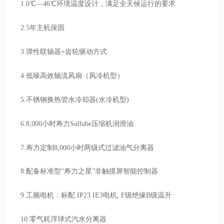
1.0℃—46℃环境温度设计，满足全天候运行的要求
2.5年主机保固
3.弹性联轴器+齿轮驱动方式
4.低噪高效轴流风扇（风冷机型）
5.不锈钢换热管水冷却器(水冷机型)
6.8,000小时寿力Sullube压缩机润滑油
7.寿力定制8,000小时两级式过滤油气分离器
8.配备标准型“寿力之星”非触摸屏智能控制器
9.工频电机：标配 IP23 IE3电机, F级绝缘B级温升
10.零气耗浮球式汽水分离器