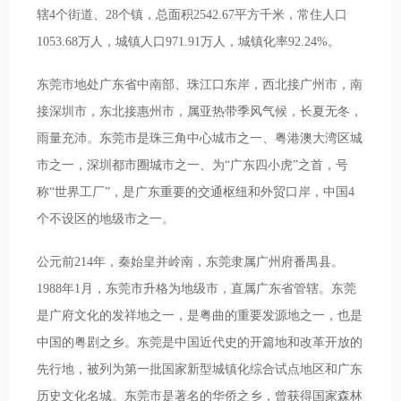
辖4个街道、28个镇，总面积2542.67平方千米，常住人口
1053.68万人，城镇人口971.91万人，城镇化率92.24%。
东莞市地处广东省中南部、珠江口东岸，西北接广州市，南
接深圳市，东北接惠州市，属亚热带季风气候，长夏无冬，
雨量充沛。东莞市是珠三角中心城市之一、粤港澳大湾区城
市之一，深圳都市圈城市之一、为“广东四小虎”之首，号
称“世界工厂”，是广东重要的交通枢纽和外贸口岸，中国4
个不设区的地级市之一。
公元前214年，秦始皇并岭南，东莞隶属广州府番禺县。
1988年1月，东莞市升格为地级市，直属广东省管辖。东莞
是广府文化的发祥地之一，是粤曲的重要发源地之一，也是
中国的粤剧之乡。东莞是中国近代史的开篇地和改革开放的
先行地，被列为第一批国家新型城镇化综合试点地区和广东
历史文化名城。东莞市是著名的华侨之乡，曾获得国家森林